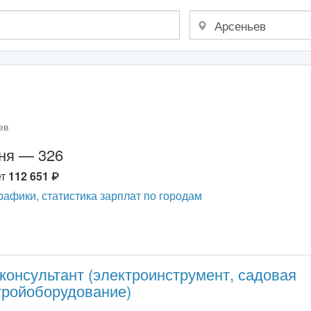
ев
дня — 326
ет
112 651
рафики, статистика зарплат по городам
консультант (электроинструмент, садовая
стройоборудование)