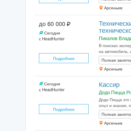
Арсеньев
Техническ
до 60 000
техническо
Сегодня
Пикалов Влад
с HeadHunter
В поисках экспе
на автомобиль, 
Подробнее
Полная занято
Арсеньев
Кассир
Сегодня
с HeadHunter
Додо Пицца Р
Додо Пицца это 
опыт и знания, п
Подробнее
Полная занято
Арсеньев