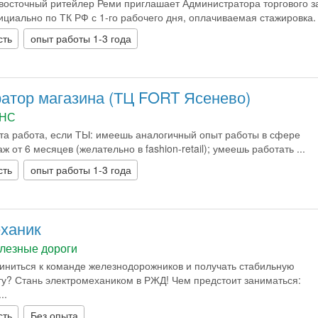
восточный ритейлер Реми приглашает Администратора торгового з
ально по ТК РФ с 1-го рабочего дня, оплачиваемая стажировка. .
сть
опыт работы 1-3 года
атор магазина (ТЦ FORT Ясенево)
НС
та работа, если ТЫ: имеешь аналогичный опыт работы в сфере
 от 6 месяцев (желательно в fashion-retail); умеешь работать ...
сть
опыт работы 1-3 года
ханик
лезные дороги
иниться к команде железнодорожников и получать стабильную
у? Стань электромехаником в РЖД! Чем предстоит заниматься:
..
сть
Без опыта