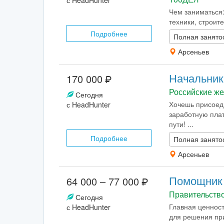
с HeadHunter
Чем заниматься:
техники, строит
Подробнее
Полная занято
Арсеньев
Начальник 
170 000
Российские же
Сегодня
Хочешь присоед
с HeadHunter
заработную плат
пути! ...
Подробнее
Полная занято
Арсеньев
Помощник м
64 000 – 77 000
Правительство
Сегодня
Главная ценност
с HeadHunter
для решения при