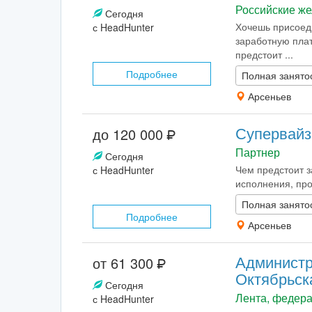
Российские же
Сегодня
Хочешь присоед
с HeadHunter
заработную пла
предстоит ...
Подробнее
Полная занято
Арсеньев
Супервайз
до 120 000
Партнер
Сегодня
Чем предстоит з
с HeadHunter
исполнения, про
Полная занято
Подробнее
Арсеньев
Администр
от 61 300
Октябрьск
Сегодня
Лента, федера
с HeadHunter