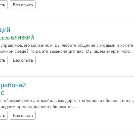
сть
Без опыта
щий
теров БЛИЗКИЙ
 управляющего магазином! Вы любите общение с людьми и хотите
мичной среде? Тогда эта вакансия для вас! Мы ищем энергичного ..
сть
Без опыта
рабочий
СС
е обслуживание автомобильных дорог, тротуаров и обочин. ; полн
городним предоставление общежития. ...
сть
Без опыта