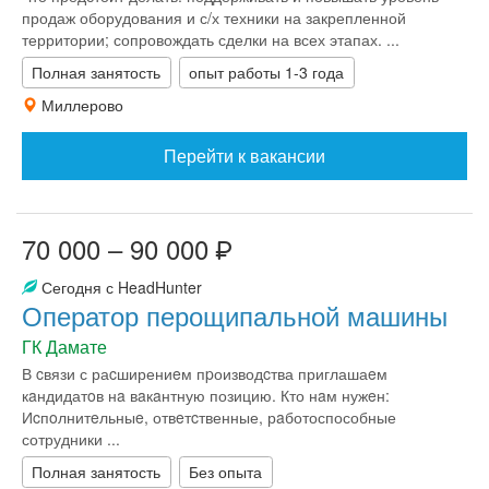
продаж оборудования и с/х техники на закрепленной
территории; сопровождать сделки на всех этапах. ...
Полная занятость
опыт работы 1-3 года
Миллерово
Перейти к вакансии
70 000 – 90 000
Сегодня с HeadHunter
Оператор перощипальной машины
ГК Дамате
В cвязи с раcширениeм пpоизводcтва приглашаeм
кaндидатoв нa вaкaнтную позицию. Кто нaм нужeн:
Иcпoлнитeльныe, отвeтcтвенные, рaботоспособные
сотрудники ...
Полная занятость
Без опыта