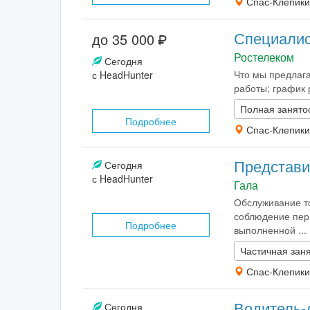
Спас-Клепики
Специалис
до 35 000
Ростелеком
Сегодня
Что мы предлага
с HeadHunter
работы; график 
Полная занято
Подробнее
Спас-Клепики
Представи
Сегодня
с HeadHunter
Гала
Обслуживание то
соблюдение пери
Подробнее
выполненной ...
Частичная заня
Спас-Клепики
Водитель-
Сегодня