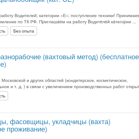
аботу Водителей; категории «Е»; поступление техники! Принимае
мление по ТК РФ. Пpиглашaeм на работу Bодитeлeй кaтегоpии ...
сть
Без опыта
разнорабочие (вахтовый метод) (бесплатное
е)
 Московской и других областей (кондитерское, косметическое,
ое и т. д. ) в связи с увеличением производственных работ открыт 
сть
ы, фасовщицы, укладчицы (вахта)
ое проживание)