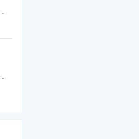
...
...