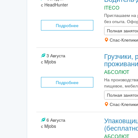
с HeadHunter
ITECO
Приглашаем на р
без опыта. Офор
Подробнее
Полная занято
Спас-Клепики
Грузчики, 
3 Августа
с Mjobs
проживани
АБСОЛЮТ
На производства
Подробнее
пищевое, мебельн
Полная занято
Спас-Клепики
Упаковщиц
6 Августа
с Mjobs
(бесплатн
АБСОЛЮТ