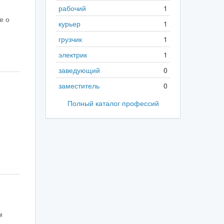
рабочий
1
е о
курьер
1
грузчик
1
электрик
1
заведующий
0
заместитель
0
Полный каталог профессий
м