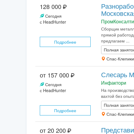
Разнорабо
128 000
Московска
Сегодня
ПромКонсалти
с HeadHunter
Сборщик металло
прямой работода
предлагаем ...
Подробнее
Полная занято
Спас-Клепики
Слесарь 
от 157 000
Инфактори
Сегодня
На производство
с HeadHunter
вахтой без опыт
Полная занято
Подробнее
Спас-Клепики
Представи
от 20 200