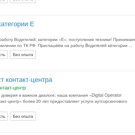
категории Е
аботу Водителей; категории «Е»; поступление техники! Принимае
мление по ТК РФ. Пpиглашaeм на работу Bодитeлeй кaтегоpии ...
сть
Без опыта
т контакт-центра
нтакт-центр
 доверия в важном диалоге; наша компания «Digital Operator
акт-центр» более 20 лет предоставляет услуги аутсорсингового
сть
Без опыта