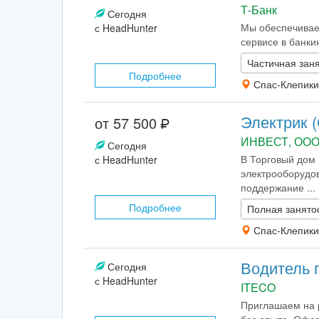
Т-Банк
Сегодня
Мы обеспечиваем
с HeadHunter
сервисе в банки
Частичная заня
Подробнее
Спас-Клепики
Электрик 
от 57 500
ИНВЕСТ, ООО
Сегодня
В Торговый дом 
с HeadHunter
электрооборудов
поддержание ...
Подробнее
Полная занято
Спас-Клепики
Водитель 
Сегодня
с HeadHunter
ITECO
Приглашаем на р