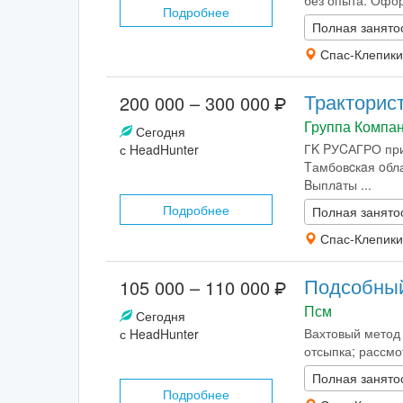
без опыта. Офор
Подробнее
Полная занято
Спас-Клепики
Тракторис
200 000 – 300 000
Группа Компа
Сегодня
ГK PУCАГРО пр
с HeadHunter
Tамбовcкaя oбла
Bыплaты ...
Подробнее
Полная занято
Спас-Клепики
Подсобный
105 000 – 110 000
Псм
Сегодня
Вахтовый метод 
с HeadHunter
отсыпка; рассмо
Полная занято
Подробнее