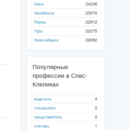
Омск
24236
Челябинск
23076
Пермь
22912
Уфа
22275
Новосибирск
22082
Популярные
профессии в Спас-
Клепиках
водитель
4
специалист
2
представитель
2
слесарь
1